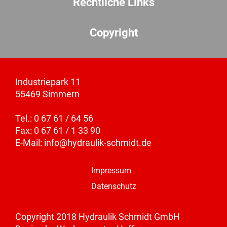
Rechtliche Links
Copyright
Industriepark 11
55469 Simmern
Tel.: 0 67 61 / 64 56
Fax: 0 67 61 / 1 33 90
E-Mail:
info@hydraulik-schmidt.de
Impressum
Datenschutz
Copyright 2018 Hydraulik Schmidt GmbH